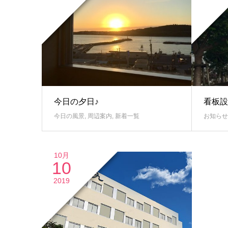
今日の夕日♪
看板設
今日の風景
,
周辺案内
,
新着一覧
お知らせ
10月
10
2019