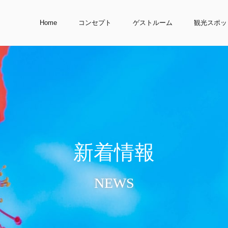
Home
コンセプト
ゲストルーム
観光スポッ
新
着
情
報
NEWS