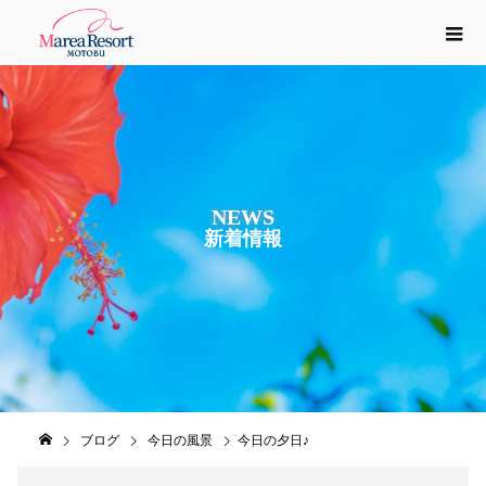
NEWS
新
着
情
報
ブログ
今日の風景
今日の夕日♪