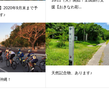
10/11（火）開始！全国旅行支
援【おきなわ彩...
】2020年9月末まで予
す♪
天然記念物、あります♪
沖縄！