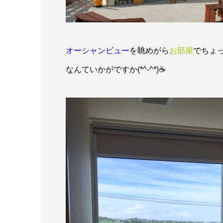
オーシャンビュー
を眺めがら
お部屋
でちょ
なんていかがですか(*^-^*)☕