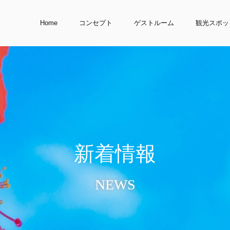
Home
コンセプト
ゲストルーム
観光スポッ
新
着
情
報
NEWS